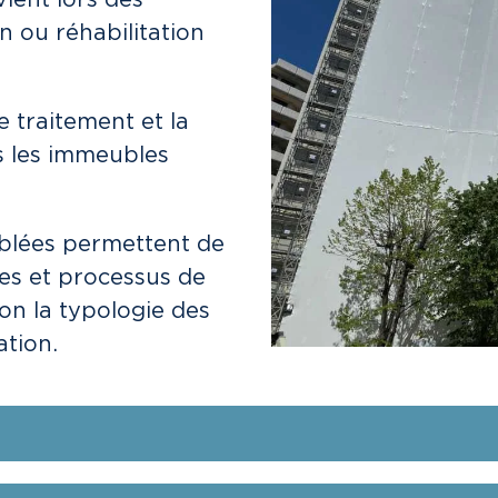
ient lors des
n ou réhabilitation
 traitement et la
 les immeubles
blées permettent de
res et processus de
on la typologie des
ation.