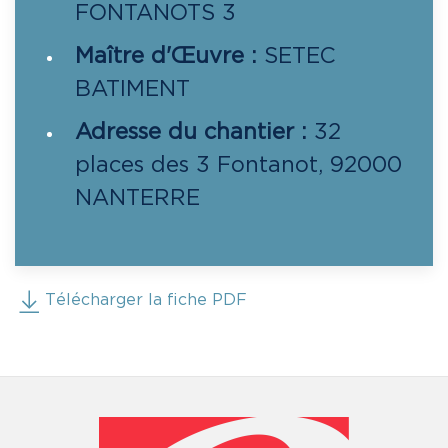
FONTANOTS 3
Maître d'Œuvre :
SETEC
BATIMENT
Adresse du chantier :
32
places des 3 Fontanot, 92000
NANTERRE
Télécharger la fiche PDF